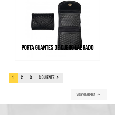
PORTA GUANTES DE CUERO LABRADO

1
2
3
Siguiente

Volver arriba