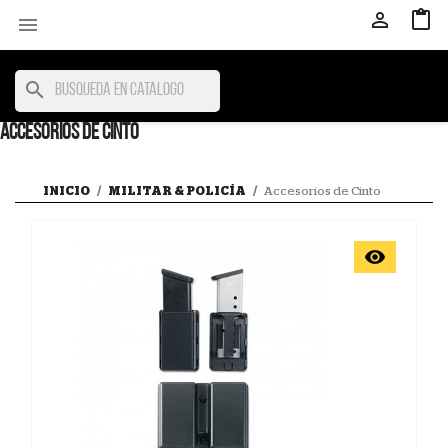



search
ACCESORIOS DE CINTO
INICIO
MILITAR & POLICÍA
Accesorios de Cinto
Vista rápida
