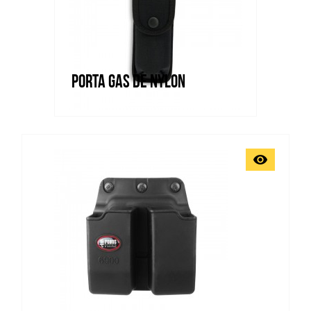
PORTA GAS DE NYLON
Vista rápida
