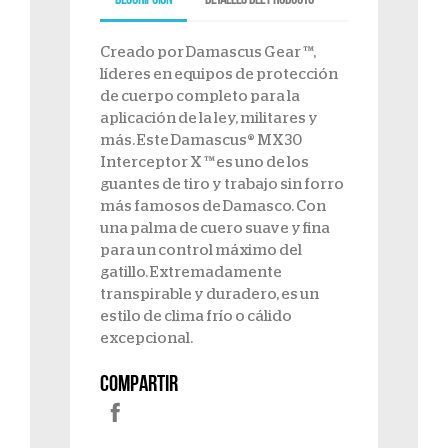
Descripción
Detalles del producto
Creado por Damascus Gear ™,
líderes en equipos de protección
de cuerpo completo para la
aplicación de la ley, militares y
más. Este Damascus® MX30
Interceptor X ™ es uno de los
guantes de tiro y trabajo sin forro
más famosos de Damasco. Con
una palma de cuero suave y fina
para un control máximo del
gatillo. Extremadamente
transpirable y duradero, es un
estilo de clima frío o cálido
excepcional.
Compartir