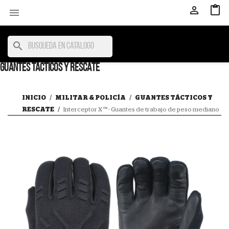



search
GUANTES TÁCTICOS Y RESCATE
INICIO
MILITAR & POLICÍA
GUANTES TÁCTICOS Y
RESCATE
Interceptor X ™ - Guantes de trabajo de peso mediano