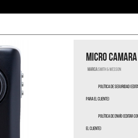
MICRO CAMARA
Marca
Smith & Wesson
Política de seguridad (edi
para el cliente)
Política de envío (editar 
el cliente)