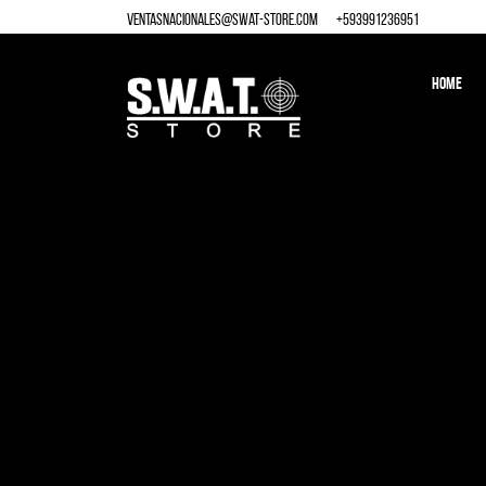
ventasnacionales@swat-store.com
+
593991236951
HOME