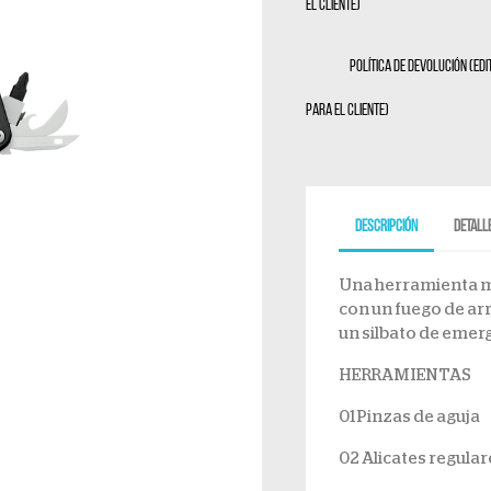
el cliente)
Política de devolución (ed
para el cliente)
Descripción
Detall
Una herramienta mú
con un fuego de arr
un silbato de emer
HERRAMIENTAS
01 Pinzas de aguja
02 Alicates regular