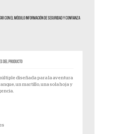
itar con el módulo Información de seguridad y confianza
es del producto
ltiple diseñada para la aventura
anque, un martillo, una sola hoja y
gencia.
es