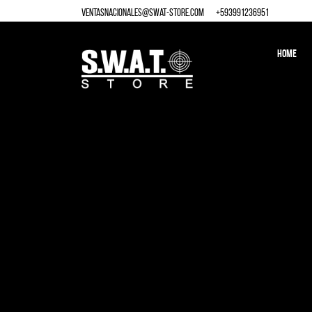
ventasnacionales@swat-store.com
+
593991236951
HOME