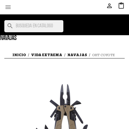



search
NAVAJAS
INICIO
VIDA EXTREMA
NAVAJAS
OHT COYOTE